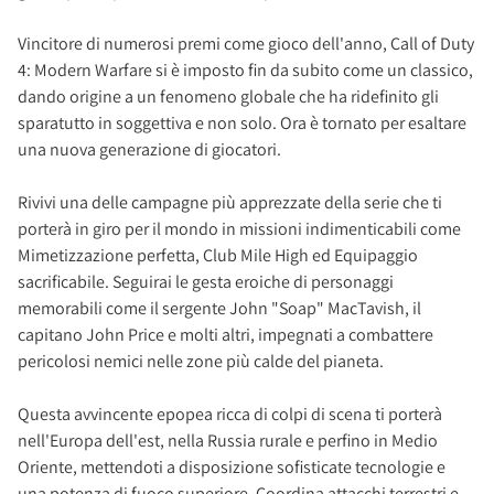
Vincitore di numerosi premi come gioco dell'anno, Call of Duty
4: Modern Warfare si è imposto fin da subito come un classico,
dando origine a un fenomeno globale che ha ridefinito gli
sparatutto in soggettiva e non solo. Ora è tornato per esaltare
una nuova generazione di giocatori.
Rivivi una delle campagne più apprezzate della serie che ti
porterà in giro per il mondo in missioni indimenticabili come
Mimetizzazione perfetta, Club Mile High ed Equipaggio
sacrificabile. Seguirai le gesta eroiche di personaggi
memorabili come il sergente John "Soap" MacTavish, il
capitano John Price e molti altri, impegnati a combattere
pericolosi nemici nelle zone più calde del pianeta.
Questa avvincente epopea ricca di colpi di scena ti porterà
nell'Europa dell'est, nella Russia rurale e perfino in Medio
Oriente, mettendoti a disposizione sofisticate tecnologie e
una potenza di fuoco superiore. Coordina attacchi terrestri e