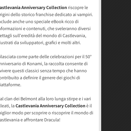
astlevania Anniversary Collection
riscopre le
rigini dello storico franchise dedicato ai vampiri.
nclude anche uno speciale eBook ricco di
nformazioni e contenuti, che sveleranno diversi
ettagli sull'eredità del mondo di Castlevania,
llustrati da sviluppatori, grafici e molti altri.
ilasciata come parte delle celebrazioni per il 50°
nniversario di Konami, la raccolta consente di
ivivere questi classici senza tempo che hanno
ontribuito a definire il genere dei giochi di
iattaforme.
al clan dei Belmont alla loro lunga stirpe e i vari
lleati, la
Castlevania Anniversary Collection
è il
iglior modo per scoprire o riscoprire il mondo di
astlevania e affrontare Dracula!