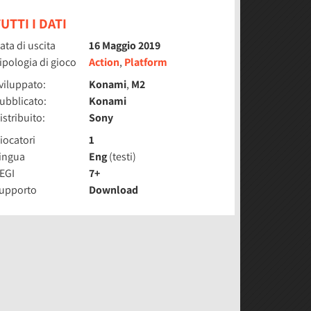
UTTI I DATI
ata di uscita
16 Maggio 2019
ipologia di gioco
Action
,
Platform
viluppato:
Konami
,
M2
ubblicato:
Konami
istribuito:
Sony
iocatori
1
ingua
Eng
(testi)
EGI
7+
upporto
Download