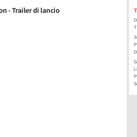
 - Trailer di lancio
T
D
T
S
P
D
G
L
P
S