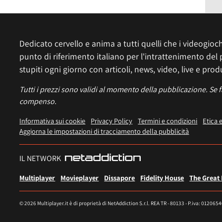
Dedicato cervello e anima a tutti quelli che i videogiochi
punto di riferimento italiano per l'intrattenimento del 
stupiti ogni giorno con articoli, news, video, live e prod
Tutti i prezzi sono validi al momento della pubblicazione. Se 
compenso.
Informativa sui cookie
Privacy Policy
Termini e condizioni
Etica 
Aggiorna le impostazioni di tracciamento della pubblicità
IL NETWORK
Multiplayer
Movieplayer
Dissapore
Fidelity House
The Great
© 2026 Multiplayer.it è di proprietà di NetAddiction S.r.l. REA TR - 80133 - P.iva: 012065