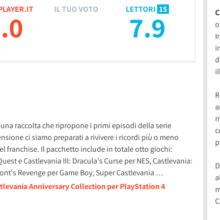
PLAYER.IT
IL TUO VOTO
LETTORI
15
C
.0
7.9
o
I
i
d
i
R
a
r
una raccolta che ripropone i primi episodi della serie
c
ione ci siamo preparati a rivivere i ricordi più o meno
p
el franchise. Il pacchetto include in totale otto giochi:
Quest e Castlevania III: Dracula's Curse per NES, Castlevania:
D
lmont's Revenge per Game Boy, Super Castlevania …
a
tlevania Anniversary Collection per PlayStation 4
m
C