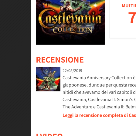
MULTI
7
RECENSIONE
22/05/2019
Castlevania Anniversary Collection è 
giapponese, dunque per questa recens
nitidi che avevamo dei vari capitoli d
Castlevania, Castlevania II: Simon's 
The Adventure e Castlevania II: Be
Leggi la recensione completa di Cas