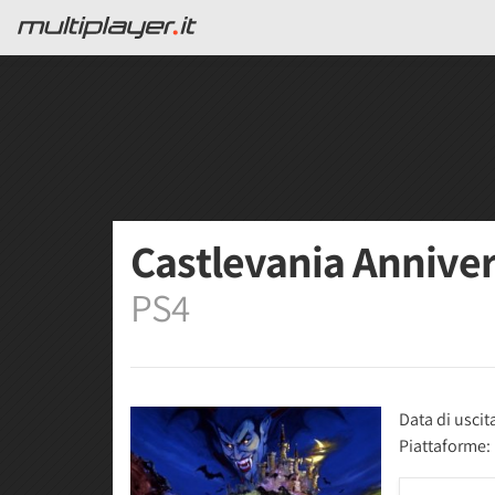
Castlevania Anniver
PS4
Data di uscit
Piattaforme: