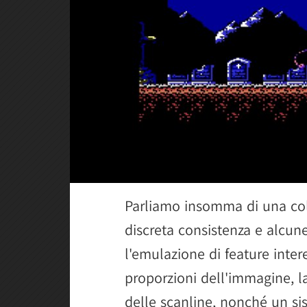
Parliamo insomma di una col
discreta consistenza e alcun
l'emulazione di feature inter
proporzioni dell'immagine, la
delle scanline, nonché un s