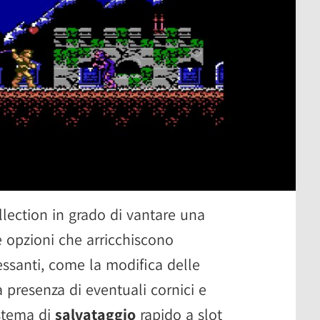
lection in grado di vantare una
e opzioni che arricchiscono
essanti, come la modifica delle
 presenza di eventuali cornici e
istema di
salvataggio
rapido a slot