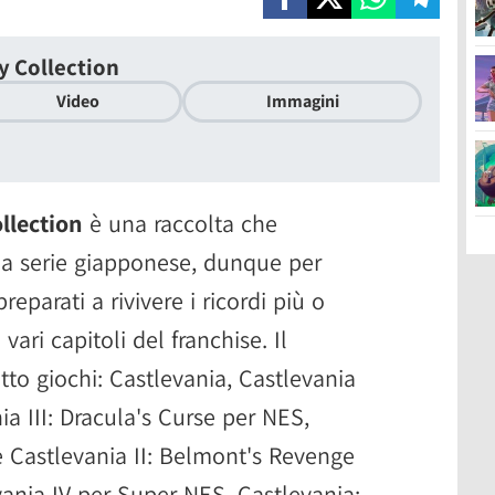
y Collection
Video
Immagini
llection
è una raccolta che
lla serie giapponese, dunque per
reparati a rivivere i ricordi più o
ari capitoli del franchise. Il
tto giochi: Castlevania, Castlevania
ia III: Dracula's Curse per NES,
 Castlevania II: Belmont's Revenge
ania IV per Super NES, Castlevania: