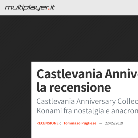
Castlevania Anniv
la recensione
Castlevania Anniversary Collecti
Konami fra nostalgia e anacron
RECENSIONE
di
Tommaso Pugliese
—
22/05/2019