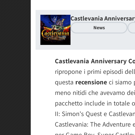
Castlevania Anniversar
News
Castlevania Anniversary Co
ripropone i primi episodi de
questa
recensione
ci siamo p
meno nitidi che avevamo dei v
pacchetto include in totale o
II: Simon's Quest e Castlevan
Castlevania: The Adventure e
per Game Boy, Super Castlev