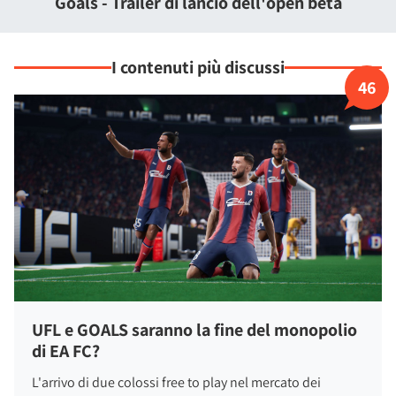
Goals - Trailer di lancio dell'open beta
mentre i membri della rosa possono essere migliorati nel
tempo fino a diventare vere leggende del club.
Il sistema consente anche di
scambiare i calciatori non
I contenuti più discussi
desiderati
e di personalizzare progressivamente la propria
46
squadra.
UFL e GOALS saranno la fine del monopolio
di EA FC?
L'arrivo di due colossi free to play nel mercato dei