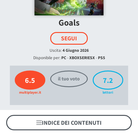
Goals
SEGUI
Uscita:
4 Giugno 2026
Disponibile per:
PC
-
XBOXSERIESX
-
PS5
6.5
7.2
il tuo voto
multiplayer.it
lettori
INDICE DEI CONTENUTI