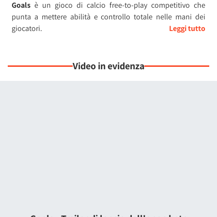
Goals
è un gioco di calcio free-to-play competitivo che
punta a mettere abilità e controllo totale nelle mani dei
giocatori.
L'obiettivo non è soltanto scendere in campo, ma
diventare
un vero campione
: affrontare avversari sempre più forti,
Video in evidenza
scalare le classifiche e dimostrare il proprio talento partita
dopo partita.
Pensato per essere accessibile sia ai nuovi arrivati sia ai
giocatori più esperti, il titolo propone un'esperienza
frenetica e reattiva in cui
ogni azione dipende dalle capacità
dell'utente
, in un ecosistema equo che premia impegno e
maestria.
I giocatori possono
creare e far crescere il proprio club
,
costruendo una squadra unica composta da calciatori con
statistiche e aspetti differenti.
Attraverso le partite si guadagna
valuta di gioco
da
spendere per ottenere nuovi giocatori, divise ed esultanze,