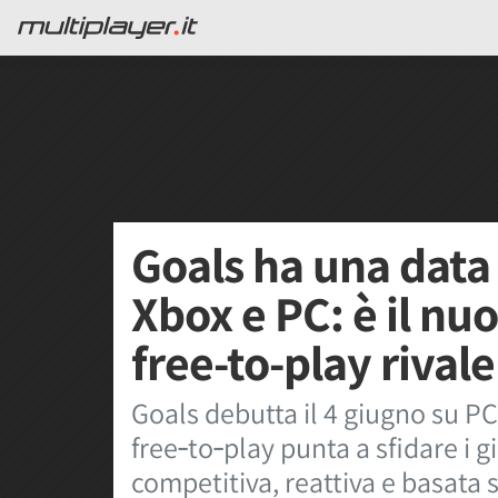
Goals ha una data 
Xbox e PC: è il nuo
free-to-play rival
Goals debutta il 4 giugno su PC
free‑to‑play punta a sfidare i 
competitiva, reattiva e basata s