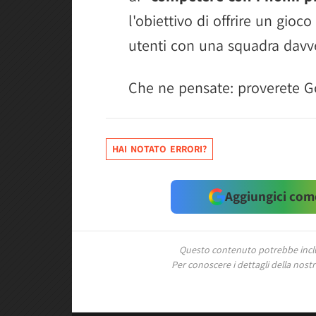
l'obiettivo di offrire un gioco 
utenti con una squadra davve
Che ne pensate: proverete Go
HAI NOTATO ERRORI?
Aggiungici come
Questo contenuto potrebbe includ
Per conoscere i dettagli della nostra