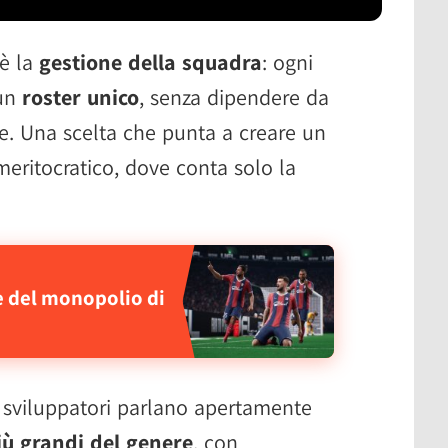
 è la
gestione della squadra
: ogni
 un
roster unico
, senza dipendere da
ale. Una scelta che punta a creare un
eritocratico, dove conta solo la
e del monopolio di
i sviluppatori parlano apertamente
ù grandi del genere
, con