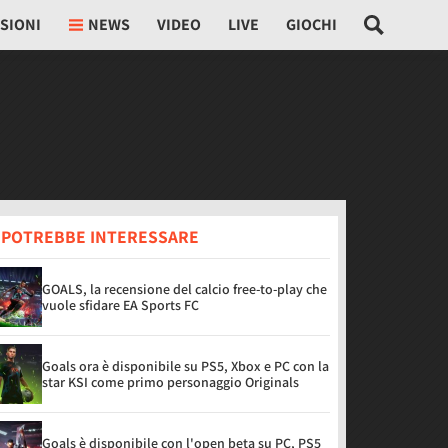
SIONI
NEWS
VIDEO
LIVE
GIOCHI
I POTREBBE INTERESSARE
GOALS, la recensione del calcio free-to-play che
vuole sfidare EA Sports FC
Goals ora è disponibile su PS5, Xbox e PC con la
star KSI come primo personaggio Originals
Goals è disponibile con l'open beta su PC, PS5