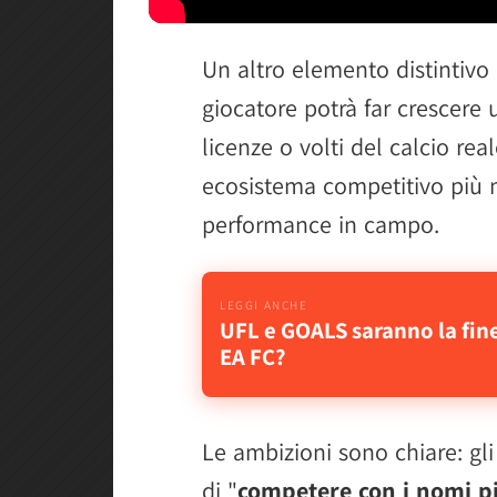
Un altro elemento distintivo
giocatore potrà far crescere
licenze o volti del calcio re
ecosistema competitivo più m
performance in campo.
UFL e GOALS saranno la fin
EA FC?
Le ambizioni sono chiare: gl
di "
competere con i nomi pi