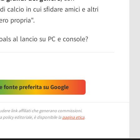
di calcio in cui sfidare amici e altri
ro propria".
als al lancio su PC e console?
 fonte preferita su Google
ere link affiliati che generano commissioni.
 policy editoriale, è disponibile la
pagina etica
.