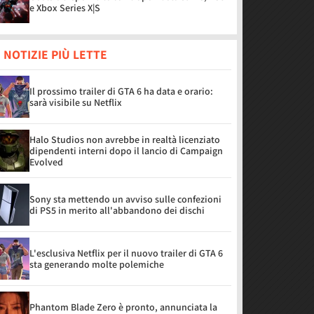
e Xbox Series X|S
 NOTIZIE PIÙ LETTE
Il prossimo trailer di GTA 6 ha data e orario:
sarà visibile su Netflix
Halo Studios non avrebbe in realtà licenziato
dipendenti interni dopo il lancio di Campaign
Evolved
Sony sta mettendo un avviso sulle confezioni
di PS5 in merito all'abbandono dei dischi
L'esclusiva Netflix per il nuovo trailer di GTA 6
sta generando molte polemiche
Phantom Blade Zero è pronto, annunciata la