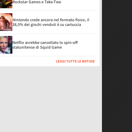
Rockstar Games e Take-Two
Nintendo crede ancora nel formato fisico, il
38,5% dei giochi venduti è su cartuccia
Netflix avrebbe cancellato lo spin-off
statunitense di Squid Game
LEGGI TUTTE LE NOTIZIE