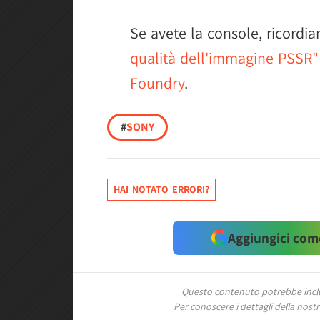
Se avete la console, ricord
qualità dell'immagine PSSR" 
Foundry
.
#
SONY
HAI NOTATO ERRORI?
Aggiungici come
Questo contenuto potrebbe includ
Per conoscere i dettagli della nostra