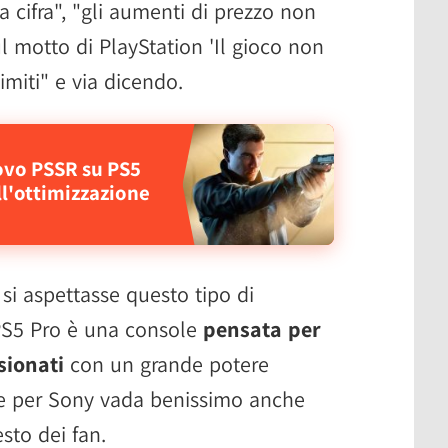
 cifra", "gli aumenti di prezzo non
l motto di PlayStation 'Il gioco non
limiti" e via dicendo.
uovo PSSR su PS5
ll'ottimizzazione
i aspettasse questo tipo di
S5 Pro è una console
pensata per
sionati
con un grande potere
e per Sony vada benissimo anche
sto dei fan.