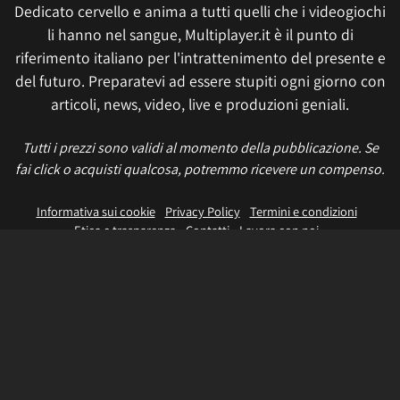
Dedicato cervello e anima a tutti quelli che i videogiochi
li hanno nel sangue, Multiplayer.it è il punto di
riferimento italiano per l'intrattenimento del presente e
del futuro. Preparatevi ad essere stupiti ogni giorno con
articoli, news, video, live e produzioni geniali.
Tutti i prezzi sono validi al momento della pubblicazione. Se
fai click o acquisti qualcosa, potremmo ricevere un compenso.
Informativa sui cookie
Privacy Policy
Termini e condizioni
Etica e trasparenza
Contatti
Lavora con noi
Aggiorna le impostazioni di tracciamento della pubblicità
IL NETWORK
Multiplayer
Movieplayer
Dissapore
Fidelity House
The Great Pizza
Multiplayer Edizioni