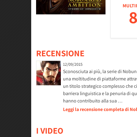
MULTI
8
RECENSIONE
12/09/2015
Sconosciuta ai più, la serie di Nobun
una moltitudine di piattaforme attra
un titolo strategico complesso che ci
barriera linguistica e la penuria di 
hanno contribuito alla sua …
Leggi la recensione completa di No
I VIDEO