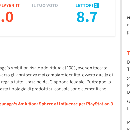
PLAYER.IT
IL TUO VOTO
LETTORI
2
.0
8.7
N
n
p
T
D
aga's Ambition risale addirittura al 1983, avendo toccato
T
verso gli anni senza mai cambiare identità, ovvero quella di
S
 regala tutto il fascino del Giappone feudale. Purtroppo la
P
questa tipologia di prodotti su console sono elementi che
D
G
bunaga's Ambition: Sphere of Influence per PlayStation 3
L
M
P