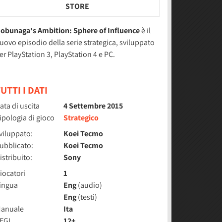
STORE
obunaga's Ambition: Sphere of Influence
è il
uovo episodio della serie strategica, sviluppato
er PlayStation 3, PlayStation 4 e PC.
UTTI I DATI
ata di uscita
4 Settembre 2015
ipologia di gioco
Strategico
viluppato:
Koei Tecmo
ubblicato:
Koei Tecmo
istribuito:
Sony
iocatori
1
ingua
Eng
(audio)
Eng
(testi)
anuale
Ita
EGI
12+