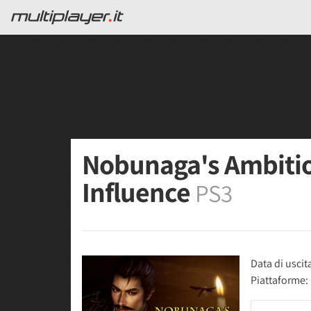
Nobunaga's Ambitio
Influence
PS3
Data di uscit
Piattaforme: