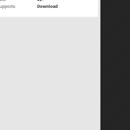
upporto
Download