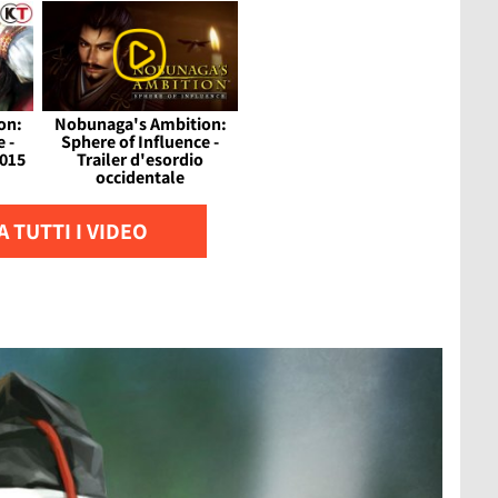
on:
Nobunaga's Ambition:
 -
Sphere of Influence -
015
Trailer d'esordio
occidentale
 TUTTI I VIDEO