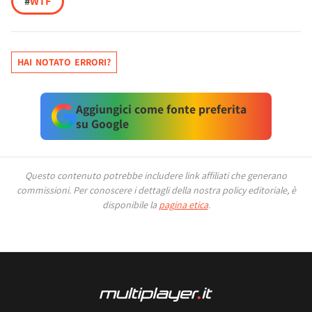
#
WTF
HAI NOTATO ERRORI?
Aggiungici come fonte preferita
su Google
Questo contenuto potrebbe includere link affiliati che generano
commissioni.
Per conoscere i dettagli della nostra policy editoriale, è
disponibile la
pagina etica
.