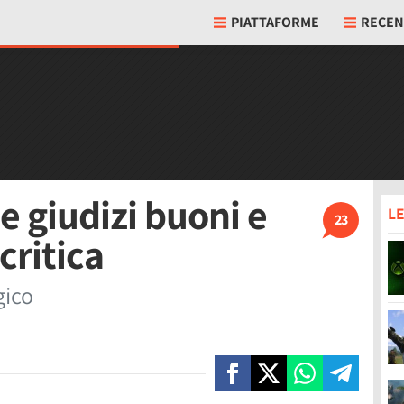
PIATTAFORME
RECEN
e giudizi buoni e
LE
23
critica
gico