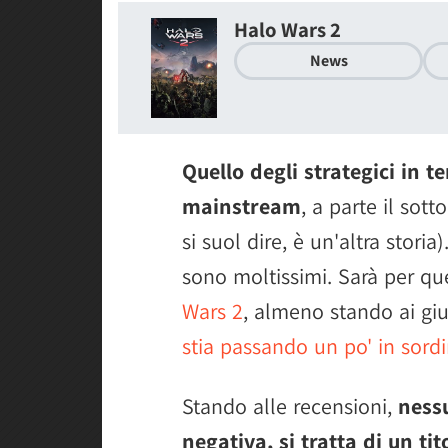
Halo Wars 2
News
Quello degli strategici in 
mainstream
, a parte il so
si suol dire, è un'altra stori
sono moltissimi. Sarà per qu
Wars 2
, almeno stando ai giu
stia passando un po' in sord
Stando alle recensioni,
ness
negativa, si tratta di un ti