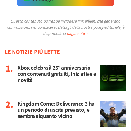
Questo contenuto potrebbe includere link affiliati che generano
commissioni.
Per conoscere i dettagli della nostra policy editoriale, è
disponibile la
pagina etica
.
LE NOTIZIE PIÙ LETTE
Xbox celebra il 25° anniversario
con contenuti gratuiti, iniziative e
novità
Kingdom Come: Deliverance 3 ha
un periodo di uscita previsto, e
sembra alquanto vicino