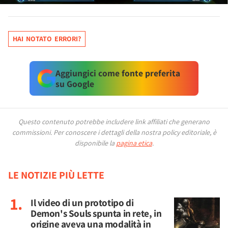
HAI NOTATO ERRORI?
Aggiungici come fonte preferita
su Google
Questo contenuto potrebbe includere link affiliati che generano
commissioni.
Per conoscere i dettagli della nostra policy editoriale, è
disponibile la
pagina etica
.
LE NOTIZIE PIÙ LETTE
Il video di un prototipo di
Demon's Souls spunta in rete, in
origine aveva una modalità in