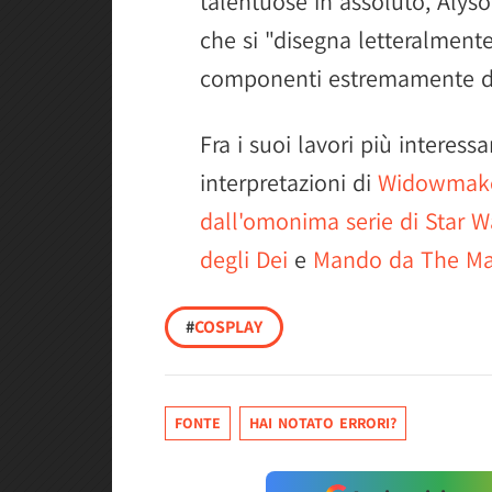
talentuose in assoluto, Alys
che si "disegna letteralmente
componenti estremamente det
Fra i suoi lavori più interessa
interpretazioni di
Widowmake
dall'omonima serie di Star W
degli Dei
e
Mando da The Ma
#
COSPLAY
FONTE
HAI NOTATO ERRORI?