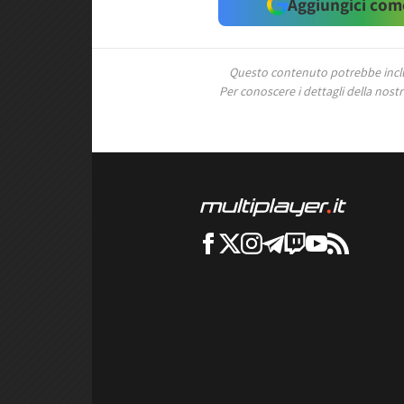
Aggiungici come
Questo contenuto potrebbe includ
Per conoscere i dettagli della nostra