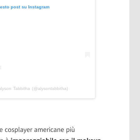
uesto post su Instagram
Alyson Tabbitha (@alysontabbitha)
e cosplayer americane più