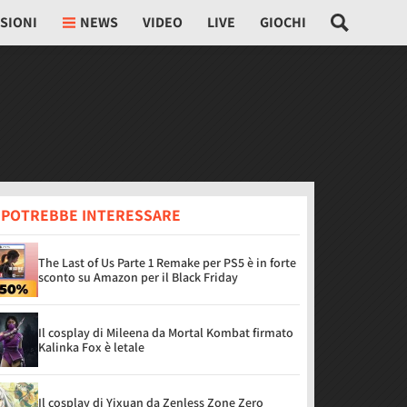
SIONI
NEWS
VIDEO
LIVE
GIOCHI
I POTREBBE INTERESSARE
The Last of Us Parte 1 Remake per PS5 è in forte
sconto su Amazon per il Black Friday
Il cosplay di Mileena da Mortal Kombat firmato
Kalinka Fox è letale
Il cosplay di Yixuan da Zenless Zone Zero