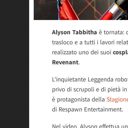
Alyson Tabbitha
è tornata:
trasloco e a tutti i lavori re
realizzato uno dei suoi
cospl
Revenant
.
L'inquietante Leggenda robo
privo di scrupoli e di pietà
è protagonista della
Stagion
di Respawn Entertainment.
Nel video, Alyson effettua un