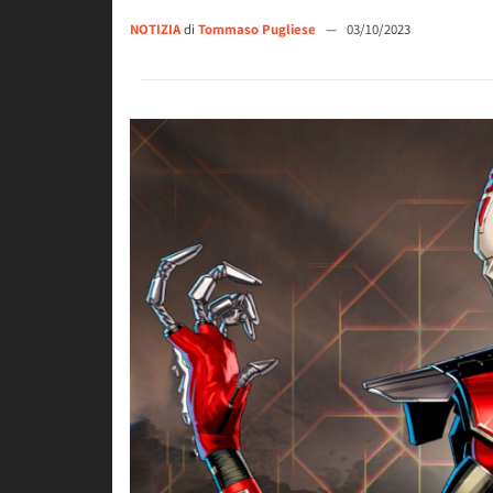
NOTIZIA
di
Tommaso Pugliese
—
03/10/2023