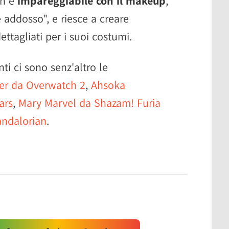
on è
impareggiabile con il makeup
,
 addosso", e riesce a creare
tagliati per i suoi costumi.
nti ci sono senz'altro le
r da Overwatch 2
,
Ahsoka
ars
,
Mary Marvel da Shazam! Furia
ndalorian
.