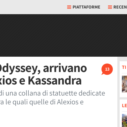
PIATTAFORME
RECEN
Odyssey, arrivano
T
13
exios e Kassandra
di una collana di statuette dedicate
 le quali quelle di Alexios e
LE