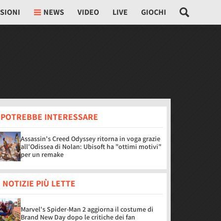
SIONI
NEWS
VIDEO
LIVE
GIOCHI
I POTREBBE INTERESSARE
Assassin's Creed Odyssey ritorna in voga grazie
all'Odissea di Nolan: Ubisoft ha "ottimi motivi"
per un remake
 NOTIZIE PIÙ LETTE
Marvel's Spider-Man 2 aggiorna il costume di
Brand New Day dopo le critiche dei fan