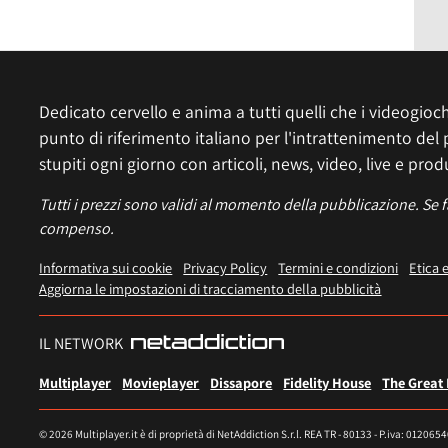
Dedicato cervello e anima a tutti quelli che i videogiochi
punto di riferimento italiano per l'intrattenimento del 
stupiti ogni giorno con articoli, news, video, live e prod
Tutti i prezzi sono validi al momento della pubblicazione. Se 
compenso.
Informativa sui cookie
Privacy Policy
Termini e condizioni
Etica 
Aggiorna le impostazioni di tracciamento della pubblicità
IL NETWORK
Multiplayer
Movieplayer
Dissapore
Fidelity House
The Great
© 2026 Multiplayer.it è di proprietà di NetAddiction S.r.l. REA TR - 80133 - P.iva: 012065