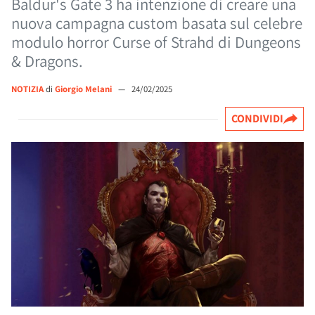
Baldur's Gate 3 ha intenzione di creare una
nuova campagna custom basata sul celebre
modulo horror Curse of Strahd di Dungeons
& Dragons.
NOTIZIA
di
Giorgio Melani
—
24/02/2025
CONDIVIDI