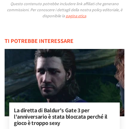
Questo contenuto potrebbe includere link affiliati che generano
commissioni.
Per conoscere i dettagli della nostra policy editoriale, è
disponibile la
pagina etica
.
TI POTREBBE INTERESSARE
La diretta di Baldur's Gate 3 per 
l'anniversario è stata bloccata perché il 
gioco è troppo sexy