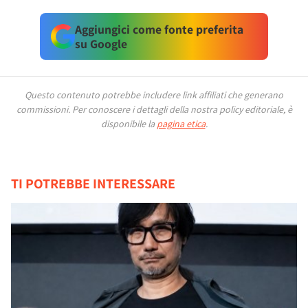
Aggiungici come fonte preferita
su Google
Questo contenuto potrebbe includere link affiliati che generano
commissioni.
Per conoscere i dettagli della nostra policy editoriale, è
disponibile la
pagina etica
.
TI POTREBBE INTERESSARE