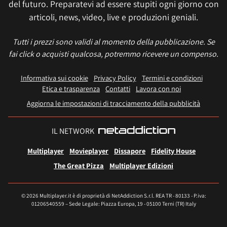
del futuro. Preparatevi ad essere stupiti ogni giorno con
articoli, news, video, live e produzioni geniali.
Tutti i prezzi sono validi al momento della pubblicazione. Se
fai click o acquisti qualcosa, potremmo ricevere un compenso.
Informativa sui cookie
Privacy Policy
Termini e condizioni
Etica e trasparenza
Contatti
Lavora con noi
Aggiorna le impostazioni di tracciamento della pubblicità
IL NETWORK
Multiplayer
Movieplayer
Dissapore
Fidelity House
The Great Pizza
Multiplayer Edizioni
© 2026 Multiplayer.it è di proprietà di NetAddiction S.r.l. REA TR - 80133 - P.iva:
01206540559 – Sede Legale: Piazza Europa, 19 - 05100 Terni (TR) Italy