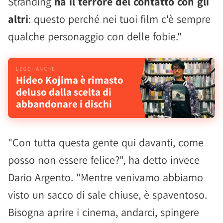
Stranding
ha il terrore del contatto con gli
altri
: questo perché nei tuoi film c'è sempre
qualche personaggio con delle fobie."
Hideo Kojima è rimasto
deluso dalla scelta di
abbandonare i dischi
"Con tutta questa gente qui davanti, come
posso non essere felice?", ha detto invece
Dario Argento. "Mentre venivamo abbiamo
visto un sacco di sale chiuse, è spaventoso.
Bisogna aprire i cinema, andarci, spingere