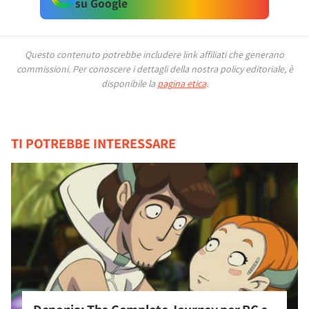
su Google
Questo contenuto potrebbe includere link affiliati che generano
commissioni.
Per conoscere i dettagli della nostra policy editoriale, è
disponibile la
pagina etica
.
TI POTREBBE INTERESSARE