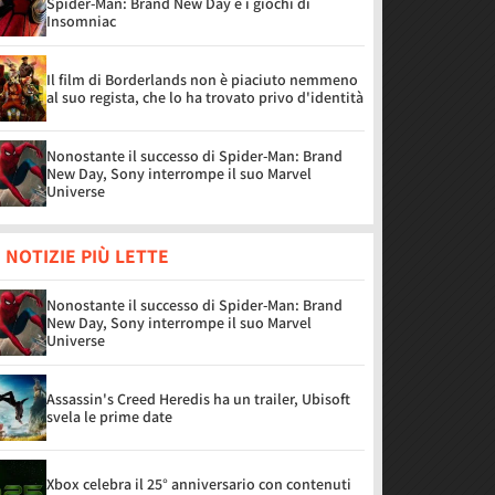
Spider-Man: Brand New Day e i giochi di
Insomniac
Il film di Borderlands non è piaciuto nemmeno
al suo regista, che lo ha trovato privo d'identità
Nonostante il successo di Spider-Man: Brand
New Day, Sony interrompe il suo Marvel
Universe
 NOTIZIE PIÙ LETTE
Nonostante il successo di Spider-Man: Brand
New Day, Sony interrompe il suo Marvel
Universe
Assassin's Creed Heredis ha un trailer, Ubisoft
svela le prime date
Xbox celebra il 25° anniversario con contenuti