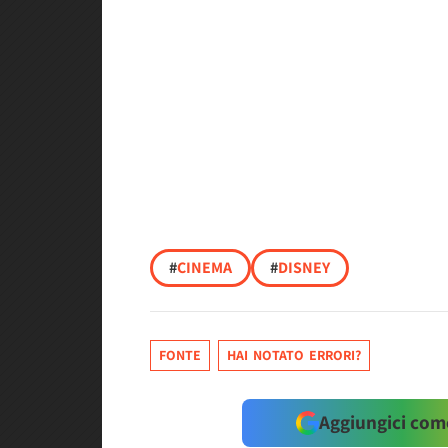
#
CINEMA
#
DISNEY
FONTE
HAI NOTATO ERRORI?
Aggiungici come