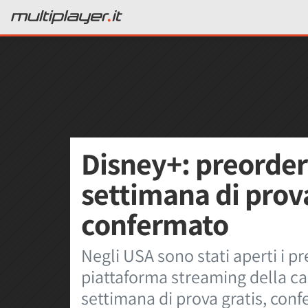
Disney+: preorder
settimana di prova
confermato
Negli USA sono stati aperti i p
piattaforma streaming della ca
settimana di prova gratis, confe