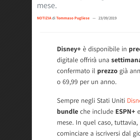
mese.
NOTIZIA
di
Tommaso Pugliese
—
23/09/2019
Disney+
è disponibile in
pre
digitale offrirà una
settimana
confermato il
prezzo
già ann
o 69,99 per un anno.
Sempre negli Stati Uniti
Disn
bundle
che include
ESPN+
mese. In quel caso, tuttavia,
cominciare a iscriversi dal g