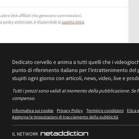
ere link affiliati che generano commissioni.
 policy editoriale, è disponibile la
pagina etica
.
Dedicato cervello e anima a tutti quelli che i videogiochi
punto di riferimento italiano per l'intrattenimento del 
stupiti ogni giorno con articoli, news, video, live e prod
Tutti i prezzi sono validi al momento della pubblicazione. Se 
compenso.
Informativa sui cookie
Privacy Policy
Termini e condizioni
Etica 
Aggiorna le impostazioni di tracciamento della pubblicità
IL NETWORK