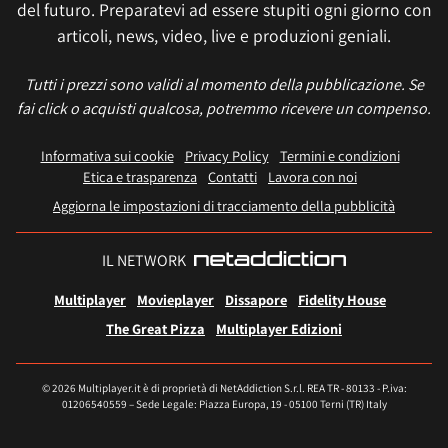
del futuro. Preparatevi ad essere stupiti ogni giorno con
articoli, news, video, live e produzioni geniali.
Tutti i prezzi sono validi al momento della pubblicazione. Se
fai click o acquisti qualcosa, potremmo ricevere un compenso.
Informativa sui cookie
Privacy Policy
Termini e condizioni
Etica e trasparenza
Contatti
Lavora con noi
Aggiorna le impostazioni di tracciamento della pubblicità
IL NETWORK
Multiplayer
Movieplayer
Dissapore
Fidelity House
The Great Pizza
Multiplayer Edizioni
© 2026 Multiplayer.it è di proprietà di NetAddiction S.r.l. REA TR - 80133 - P.iva:
01206540559 – Sede Legale: Piazza Europa, 19 - 05100 Terni (TR) Italy