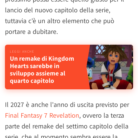
lancio del nuovo capitolo della serie,
tuttavia c'è un altro elemento che può
portare a dubitare.
Un remake di Kingdom
Hearts sarebbe in
sviluppo assieme al
quarto capitolo
Il 2027 è anche l'anno di uscita previsto per
Final Fantasy 7 Revelation
, ovvero la terza
parte del remake del settimo capitolo della
serie, che al momento sembra essere la