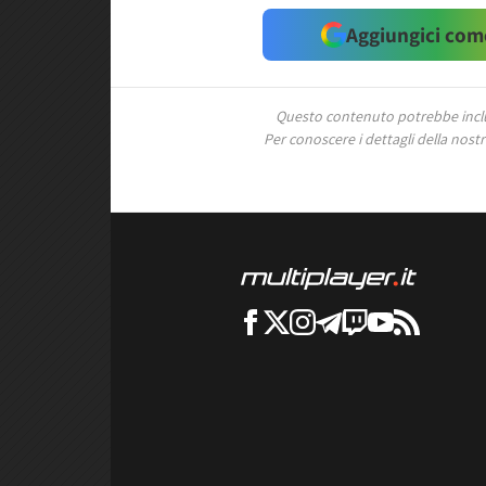
Aggiungici come
Questo contenuto potrebbe includ
Per conoscere i dettagli della nostra