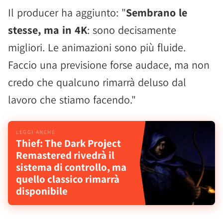
Il producer ha aggiunto: "
Sembrano le
stesse, ma in 4K
: sono decisamente
migliori. Le animazioni sono più fluide.
Faccio una previsione forse audace, ma non
credo che qualcuno rimarrà deluso dal
lavoro che stiamo facendo."
Thief: The Dark Project
Remastered rivedrà il
sistema di controllo, ma
quello classico rimarrà
disponibile