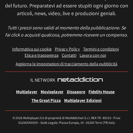
del futuro. Preparatevi ad essere stupiti ogni giorno con
articoli, news, video, live e produzioni geniali.
Tutti i prezzi sono validi al momento della pubblicazione. Se
fai click o acquisti qualcosa, potremmo ricevere un compenso.
Informativa sui cookie
Privacy Policy
Termini e condizioni
Etica e trasparenza
Contatti
Lavora con noi
Aggiorna le impostazioni di tracciamento della pubblicità
IL NETWORK
Multiplayer
Movieplayer
Dissapore
Fidelity House
The Great Pizza
Multiplayer Edizioni
© 2026 Multiplayer.it è di proprietà di NetAddiction S.r.l. REA TR - 80133 - P.iva:
01206540559 – Sede Legale: Piazza Europa, 19 - 05100 Terni (TR) Italy