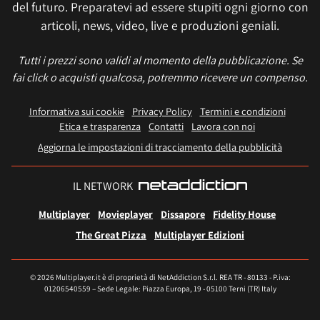
del futuro. Preparatevi ad essere stupiti ogni giorno con
articoli, news, video, live e produzioni geniali.
Tutti i prezzi sono validi al momento della pubblicazione. Se
fai click o acquisti qualcosa, potremmo ricevere un compenso.
Informativa sui cookie
Privacy Policy
Termini e condizioni
Etica e trasparenza
Contatti
Lavora con noi
Aggiorna le impostazioni di tracciamento della pubblicità
IL NETWORK
Multiplayer
Movieplayer
Dissapore
Fidelity House
The Great Pizza
Multiplayer Edizioni
© 2026 Multiplayer.it è di proprietà di NetAddiction S.r.l. REA TR - 80133 - P.iva:
01206540559 – Sede Legale: Piazza Europa, 19 - 05100 Terni (TR) Italy