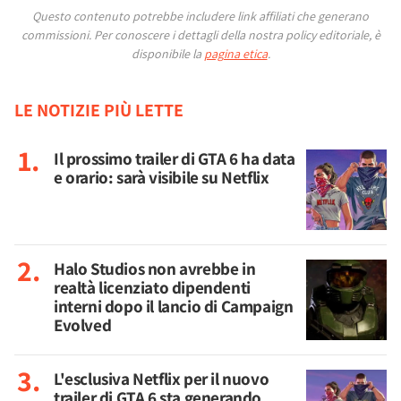
Questo contenuto potrebbe includere link affiliati che generano
commissioni.
Per conoscere i dettagli della nostra policy editoriale, è
disponibile la
pagina etica
.
LE NOTIZIE PIÙ LETTE
Il prossimo trailer di GTA 6 ha data
e orario: sarà visibile su Netflix
Halo Studios non avrebbe in
realtà licenziato dipendenti
interni dopo il lancio di Campaign
Evolved
L'esclusiva Netflix per il nuovo
trailer di GTA 6 sta generando