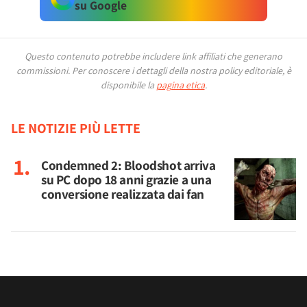
su Google
Questo contenuto potrebbe includere link affiliati che generano
commissioni.
Per conoscere i dettagli della nostra policy editoriale, è
disponibile la
pagina etica
.
LE NOTIZIE PIÙ LETTE
Condemned 2: Bloodshot arriva
su PC dopo 18 anni grazie a una
conversione realizzata dai fan