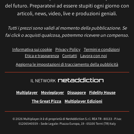
del futuro. Preparatevi ad essere stupiti ogni giorno con
articoli, news, video, live e produzioni geniali.
Tutti i prezzi sono validi al momento della pubblicazione. Se
fai click o acquisti qualcosa, potremmo ricevere un compenso.
Informativa sui cookie
Privacy Policy
Termini e condizioni
Etica e trasparenza
Contatti
Lavora con noi
Aggiorna le impostazioni di tracciamento della pubblicità
IL NETWORK
Multiplayer
Movieplayer
Dissapore
Fidelity House
The Great Pizza
Multiplayer Edizioni
© 2026 Multiplayer.it è di proprietà di NetAddiction S.r.l. REA TR - 80133 - P.iva:
01206540559 – Sede Legale: Piazza Europa, 19 - 05100 Terni (TR) Italy