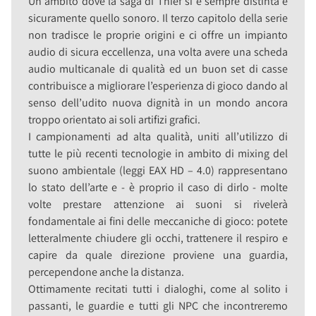
Un ambito dove la saga di Thief si è sempre distinta è
sicuramente quello sonoro. Il terzo capitolo della serie
non tradisce le proprie origini e ci offre un impianto
audio di sicura eccellenza, una volta avere una scheda
audio multicanale di qualità ed un buon set di casse
contribuisce a migliorare l’esperienza di gioco dando al
senso dell’udito nuova dignità in un mondo ancora
troppo orientato ai soli artifizi grafici.
I campionamenti ad alta qualità, uniti all’utilizzo di
tutte le più recenti tecnologie in ambito di mixing del
suono ambientale (leggi EAX HD – 4.0) rappresentano
lo stato dell’arte e - è proprio il caso di dirlo - molte
volte prestare attenzione ai suoni si rivelerà
fondamentale ai fini delle meccaniche di gioco: potete
letteralmente chiudere gli occhi, trattenere il respiro e
capire da quale direzione proviene una guardia,
percependone anche la distanza.
Ottimamente recitati tutti i dialoghi, come al solito i
passanti, le guardie e tutti gli NPC che incontreremo