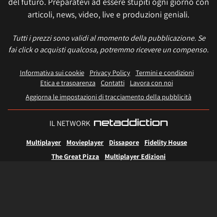
del futuro. Preparatevi ad essere stupiti ogni giorno con
articoli, news, video, live e produzioni geniali.
Tutti i prezzi sono validi al momento della pubblicazione. Se
fai click o acquisti qualcosa, potremmo ricevere un compenso.
Informativa sui cookie
Privacy Policy
Termini e condizioni
Etica e trasparenza
Contatti
Lavora con noi
Aggiorna le impostazioni di tracciamento della pubblicità
IL NETWORK
Multiplayer
Movieplayer
Dissapore
Fidelity House
The Great Pizza
Multiplayer Edizioni
© 2026 Multiplayer.it è di proprietà di NetAddiction S.r.l. REA TR - 80133 - P.iva:
01206540559 – Sede Legale: Piazza Europa, 19 - 05100 Terni (TR) Italy