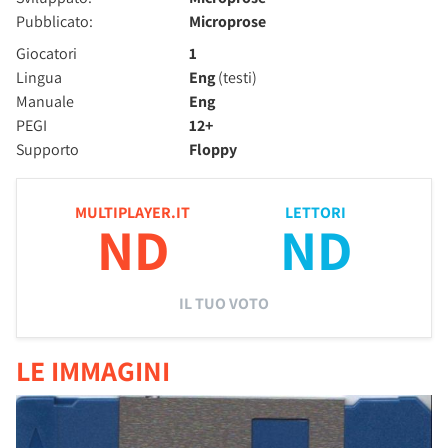
Pubblicato:
Microprose
Giocatori
1
Lingua
Eng
(testi)
Manuale
Eng
PEGI
12+
Supporto
Floppy
MULTIPLAYER.IT
LETTORI
ND
ND
IL TUO VOTO
LE IMMAGINI