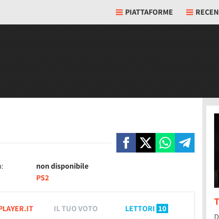
PIATTAFORME
RECEN
a:
non disponibile
PS2
T
PLAYER.IT
IL TUO VOTO
LETTORI
10
D