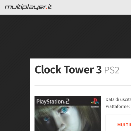
Clock Tower 3
PS2
Data di uscit
Piattaforme:
MULTI