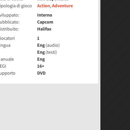
ipologia di gioco
Action
,
Adventure
viluppato:
Interno
ubblicato:
Capcom
istribuito:
Halifax
iocatori
1
ingua
Eng
(audio)
Eng
(testi)
anuale
Eng
EGI
16+
upporto
DVD