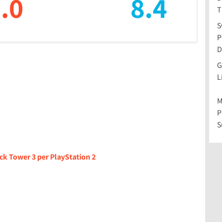
.0
8.4
T
S
P
D
G
L
M
P
S
ck Tower 3 per PlayStation 2