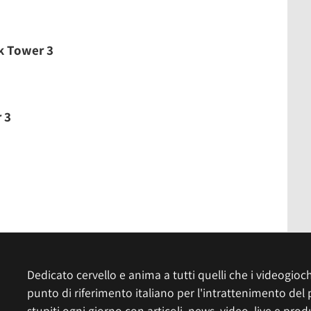
k Tower 3
 3
Dedicato cervello e anima a tutti quelli che i videogiochi
punto di riferimento italiano per l'intrattenimento del 
stupiti ogni giorno con articoli, news, video, live e prod