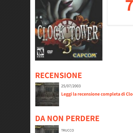
7
RECENSIONE
25/07/2003
Leggi la recensione completa di Clo
DA NON PERDERE
TRUCCO