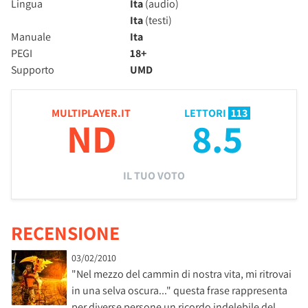
Lingua
Ita
(audio)
Ita
(testi)
Manuale
Ita
PEGI
18+
Supporto
UMD
MULTIPLAYER.IT
LETTORI
113
ND
8.5
IL TUO VOTO
RECENSIONE
03/02/2010
"Nel mezzo del cammin di nostra vita, mi ritrovai
in una selva oscura..." questa frase rappresenta
per diverse persone un ricordo indelebile del