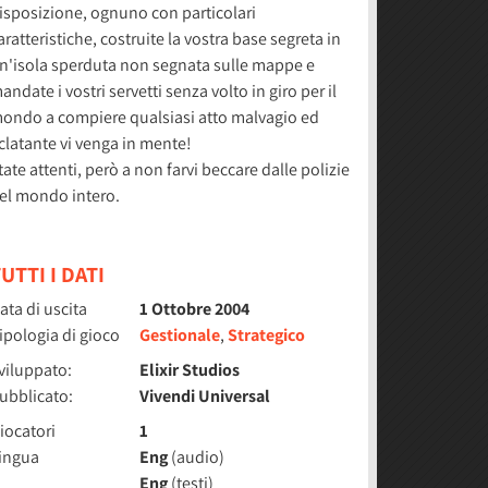
isposizione, ognuno con particolari
aratteristiche, costruite la vostra base segreta in
n'isola sperduta non segnata sulle mappe e
andate i vostri servetti senza volto in giro per il
ondo a compiere qualsiasi atto malvagio ed
clatante vi venga in mente!
tate attenti, però a non farvi beccare dalle polizie
el mondo intero.
UTTI I DATI
ata di uscita
1 Ottobre 2004
ipologia di gioco
Gestionale
,
Strategico
viluppato:
Elixir Studios
ubblicato:
Vivendi Universal
iocatori
1
ingua
Eng
(audio)
Eng
(testi)