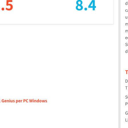
.5
8.4
d
c
u
m
m
e
S
d
T
D
T
S
il Genius per PC Windows
P
G
L