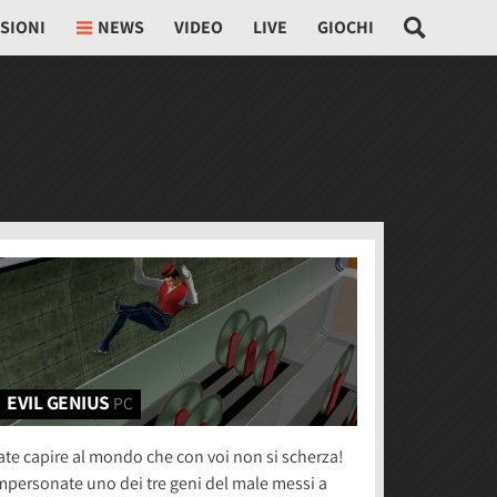
SIONI
NEWS
VIDEO
LIVE
GIOCHI
EVIL GENIUS
PC
ate capire al mondo che con voi non si scherza!
mpersonate uno dei tre geni del male messi a