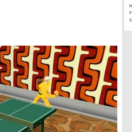
M
P
S