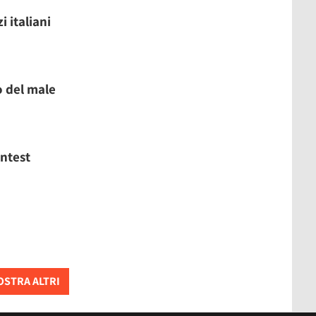
i italiani
o del male
ontest
STRA ALTRI