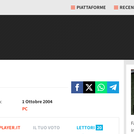
PIATTAFORME
RECEN
a:
1 Ottobre 2004
PC
F
PLAYER.IT
IL TUO VOTO
LETTORI
20
I