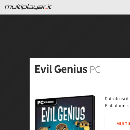
Evil Genius
PC
Data di uscit
Piattaforme:
MULTI