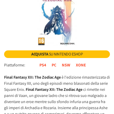
ACQUISTA
SU NINTENDO ESHOP
Piattaforme:
PS4
PC
NSW
XONE
Final Fantasy XII: The Zodiac Age
è l'edizione rimasterizzata di
Final Fantasy XII, uno degli episodi meno blasonati della serie
Square Enix.
Final Fantasy XII: The Zodiac Age
ci rimette nei
panni di Vaan, un giovane ladro che si ritrova suo malgrado a
diventare un eroe mentre sullo sfondo infuria una guerra fra
gli imperi di Archadia e Rozaria. Insieme alla principessa Ashe
e a un nutrito gruppo di comprimari, dovremo affrontare un