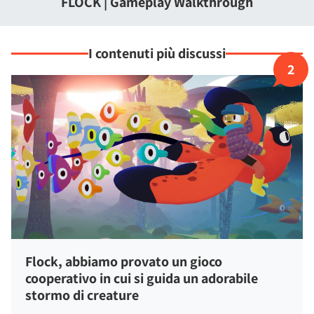
FLOCK | Gameplay Walkthrough
delle vostre creature, creando un gioco di colori
abbagliante.
I contenuti più discussi
2
Flock, abbiamo provato un gioco
cooperativo in cui si guida un adorabile
stormo di creature