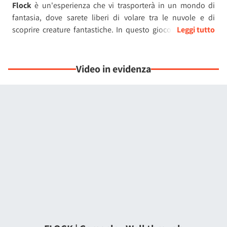
Flock
è un'esperienza che vi trasporterà in un mondo di
fantasia, dove sarete liberi di volare tra le nuvole e di
scoprire creature fantastiche. In questo gioco cooperativo
online assumerete il ruolo di pastori di creature alate,
guidando il vostro stormo in un'avventura mozzafiato.
Video in evidenza
Immaginate di librarvi in aria, accarezzati dal vento, con il
sole che illumina il vostro stormo di pecore alate. Ogni
creatura è unica, con le sue caratteristiche e il suo fascino.
Alcune potrebbero sembrare dei pesci volanti, altre degli
uccelli con piumaggi sgargianti, o forse dei serpenti
fluttuanti nell'aria. Il mistero avvolge queste creature, ma
una cosa è certa: con un po' di gentilezza e di abilità, potrete
conquistare la loro fiducia e accoglierle nel vostro gregge.
Via via che il vostro stormo si ingrandisce, diventando una
nuvola soffice e vibrante, potrete esplorare nuovi paesaggi,
sorvolando montagne maestose e scoprendo segreti
nascosti. La natura incontaminata vi regalerà panorami
mozzafiato, mentre la luce del sole si rifletterà sulle piume