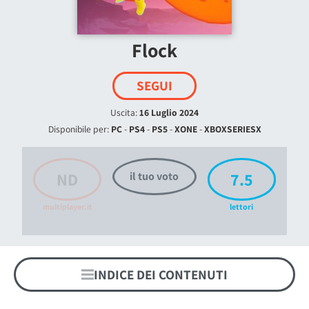
Flock
SEGUI
Uscita:
16 Luglio 2024
Disponibile per:
PC
-
PS4
-
PS5
-
XONE
-
XBOXSERIESX
ND
7.5
il tuo voto
multiplayer.it
lettori
INDICE DEI CONTENUTI