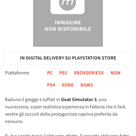
IN DIGITAL DELIVERY SU PLAYSTATION STORE
Piattaforme:
PC
PS5
XBOXSERIESX
NSW
PS4
XONE
NSW2
Raduna il gregge e tuffati in
Goat Simulator 3
, una
nuovissima, super realistica esperienza in fattoria che ti farà
vestire gli zoccoli della protagonista caprina preferita da
nessuno.
Sì, hai capito bene: l'abbiamo rifatto. E stavolta abbiamo fatto