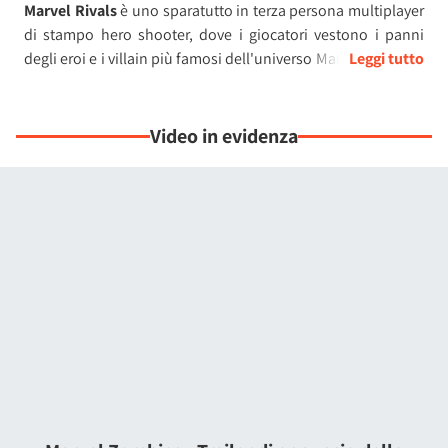
Marvel Rivals
è uno sparatutto in terza persona multiplayer
di stampo hero shooter, dove i giocatori vestono i panni
degli eroi e i villain più famosi dell'universo Marvel, come ad
esempio Spider-Man, Venom, Hulk, Star Lord e Magneto,
giusto per citarne alcuni, e si affrontano in avvincenti match
6v6.
Video in evidenza
Ogni eroe è dotato di abilità e caratteristiche uniche che
vanno padroneggiate per risultare efficienti in partita e sono
suddivisi in ruoli. Ad esempio, i personaggi di classe
Vanguard sono resistenti e adatti a gettarsi nella mischia per
creare il caos tra i ranghi nemici, mentre i Duelist sono
specializzati nelle eliminazioni, ma non vantano una grande
resistenza.
Al lancio Marvel Rival vanta un roster di oltre 30 personaggi
giocabili e 8 mappe dove i giocatori possono affrontarsi in
varie modalità competitive, con ulteriori personaggi, mappe
e modalità che saranno aggiunte nei mesi e gli anni
successivi tramite aggiornamenti gratuiti per tutti, in