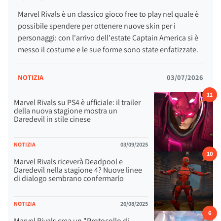
Marvel Rivals è un classico gioco free to play nel quale è
possibile spendere per ottenere nuove skin per i
personaggi: con l'arrivo dell'estate Captain America si è
messo il costume e le sue forme sono state enfatizzate.
NOTIZIA
03/07/2026
11
Marvel Rivals su PS4 è ufficiale: il trailer
della nuova stagione mostra un
Daredevil in stile cinese
NOTIZIA
03/09/2025
10
Marvel Rivals riceverà Deadpool e
Daredevil nella stagione 4? Nuove linee
di dialogo sembrano confermarlo
NOTIZIA
26/08/2025
6
Marvel Rivals crea un "Protocollo di