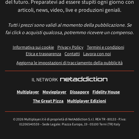
del futuro. Preparatevi ad essere stupiti ogni giorno con
articoli, news, video, live e produzioni geniali.
Tutti i prezzi sono validi al momento della pubblicazione. Se
fai click o acquisti qualcosa, potremmo ricevere un compenso.
Informativa sui cookie
Privacy Policy
Termini e condizioni
Etica e trasparenza
Contatti
Lavora con noi
Aggiorna le impostazioni di tracciamento della pubblicità
IL NETWORK
Multiplayer
Movieplayer
Dissapore
Fidelity House
The Great Pizza
Multiplayer Edizioni
© 2026 Multiplayer.it è di proprietà di NetAddiction S.r.l. REA TR - 80133 - P.iva:
01206540559 – Sede Legale: Piazza Europa, 19 - 05100 Terni (TR) Italy