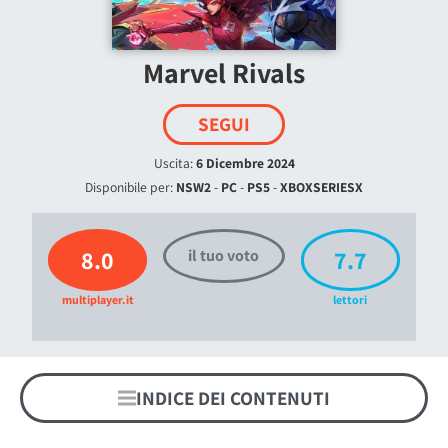
Marvel Rivals
SEGUI
Uscita:
6 Dicembre 2024
Disponibile per:
NSW2
-
PC
-
PS5
-
XBOXSERIESX
8.0
7.7
il tuo voto
multiplayer.it
lettori
INDICE DEI CONTENUTI