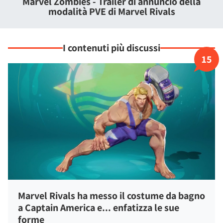
Marvel Zombies - Trailer di annuncio della
aggiunta a pass battaglia e oggetti cosmetici sia gratis che a
modalità PVE di Marvel Rivals
pagamento tramite microtransazioni.
I contenuti più discussi
15
Marvel Rivals ha messo il costume da bagno
a Captain America e... enfatizza le sue
forme