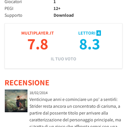
Giocatori
1
PEGI
12+
Supporto
Download
MULTIPLAYER.IT
LETTORI
4
7.8
8.3
IL TUO VOTO
RECENSIONE
18/02/2014
Venticinque anni e cominciare un po' a sentirli:
Strider resta ancora un concentrato di carisma, a
partire dal possente titolo per arrivare alla
caratterizzazione del personaggio principale, ma
si tratta di un gioco che affronta ormai con una