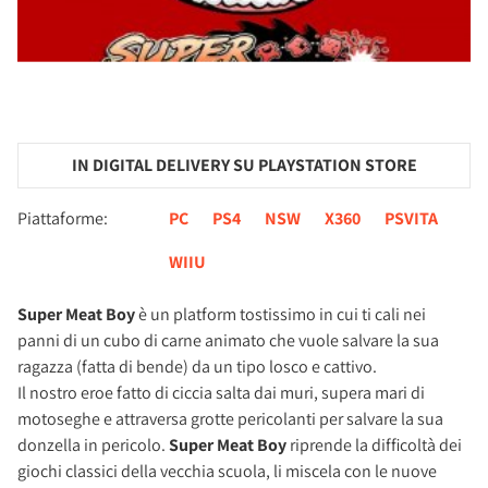
IN DIGITAL DELIVERY SU PLAYSTATION STORE
Piattaforme:
PC
PS4
NSW
X360
PSVITA
WIIU
Super Meat Boy
è un platform tostissimo in cui ti cali nei
panni di un cubo di carne animato che vuole salvare la sua
ragazza (fatta di bende) da un tipo losco e cattivo.
Il nostro eroe fatto di ciccia salta dai muri, supera mari di
motoseghe e attraversa grotte pericolanti per salvare la sua
donzella in pericolo.
Super Meat Boy
riprende la difficoltà dei
giochi classici della vecchia scuola, li miscela con le nuove