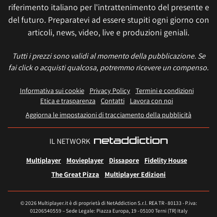
riferimento italiano per l'intrattenimento del presente e
del futuro. Preparatevi ad essere stupiti ogni giorno con
articoli, news, video, live e produzioni geniali.
Tutti i prezzi sono validi al momento della pubblicazione. Se
fai click o acquisti qualcosa, potremmo ricevere un compenso.
Informativa sui cookie
Privacy Policy
Termini e condizioni
Etica e trasparenza
Contatti
Lavora con noi
Aggiorna le impostazioni di tracciamento della pubblicità
IL NETWORK
Multiplayer
Movieplayer
Dissapore
Fidelity House
The Great Pizza
Multiplayer Edizioni
© 2026 Multiplayer.it è di proprietà di NetAddiction S.r.l. REA TR - 80133 - P.iva:
01206540559 – Sede Legale: Piazza Europa, 19 - 05100 Terni (TR) Italy