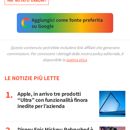
HAI NOTATO ERRORI?
Aggiungici come fonte preferita
su Google
Questo contenuto potrebbe includere link affiliati che generano
commissioni.
Per conoscere i dettagli della nostra policy editoriale, è
disponibile la
pagina etica
.
LE NOTIZIE PIÙ LETTE
Apple, in arrivo tre prodotti
“Ultra” con funzionalità finora
inedite per l’azienda
Disney Epic Mickey: Rebrushed è