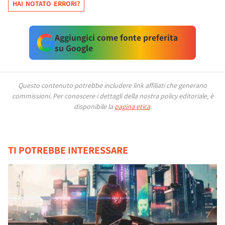
HAI NOTATO ERRORI?
Aggiungici come fonte preferita
su Google
Questo contenuto potrebbe includere link affiliati che generano
commissioni.
Per conoscere i dettagli della nostra policy editoriale, è
disponibile la
pagina etica
.
TI POTREBBE INTERESSARE