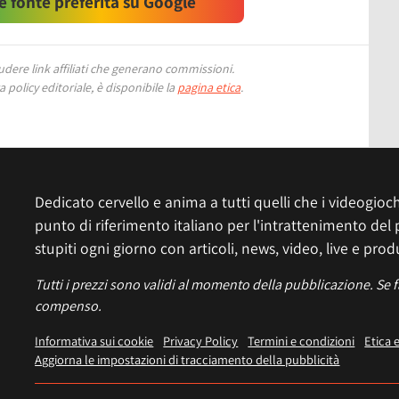
 fonte preferita su Google
ere link affiliati che generano commissioni.
 policy editoriale, è disponibile la
pagina etica
.
Dedicato cervello e anima a tutti quelli che i videogiochi
punto di riferimento italiano per l'intrattenimento del 
stupiti ogni giorno con articoli, news, video, live e prod
Tutti i prezzi sono validi al momento della pubblicazione. Se 
compenso.
Informativa sui cookie
Privacy Policy
Termini e condizioni
Etica 
Aggiorna le impostazioni di tracciamento della pubblicità