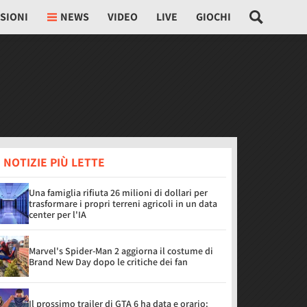
SIONI
NEWS
VIDEO
LIVE
GIOCHI
 NOTIZIE PIÙ LETTE
Una famiglia rifiuta 26 milioni di dollari per
trasformare i propri terreni agricoli in un data
center per l'IA
Marvel's Spider-Man 2 aggiorna il costume di
Brand New Day dopo le critiche dei fan
Il prossimo trailer di GTA 6 ha data e orario: