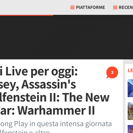
PIATTAFORME
RECEN
 Live per oggi:
LE
3
ey, Assassin's
lfenstein II: The New
War: Warhammer II
ong Play in questa intensa giornata
lfenstein e altro