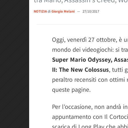
NOTIZIA
di
Giorgio Melani
—
27/10/2017
Oggi, venerdì 27 ottobre, è u
mondo dei videogiochi: si tra
Super Mario Odyssey, Assas
II: The New Colossus
, tutti
peraltro recensiti con ottimi 
queste pagine.
Per l'occasione, non andrà in
appuntamento con Il Cortoci
scarica di Long Play che ab