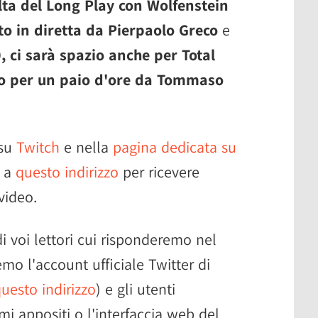
olta del Long Play con Wolfenstein
to in diretta da Pierpaolo Greco
e
0, ci sarà spazio anche per Total
o per un paio d'ore da Tommaso
 su
Twitch
e nella
pagina dedicata su
i a
questo indirizzo
per ricevere
video.
i voi lettori cui risponderemo nel
emo l'account ufficiale Twitter di
uesto indirizzo
) e gli utenti
 appositi o l'interfaccia web del