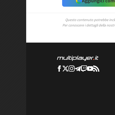
Aggiungici come
Questo contenuto potrebbe includ
Per conoscere i dettagli della nostra