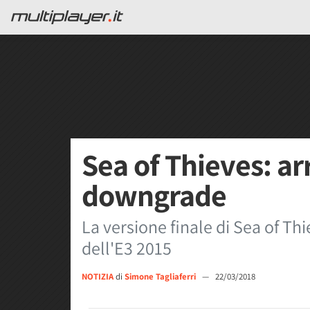
Sea of Thieves: arr
downgrade
La versione finale di Sea of Thi
dell'E3 2015
NOTIZIA
di
Simone Tagliaferri
—
22/03/2018