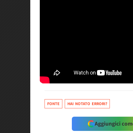
FONTE
HAI NOTATO ERRORI?
Aggiungici come