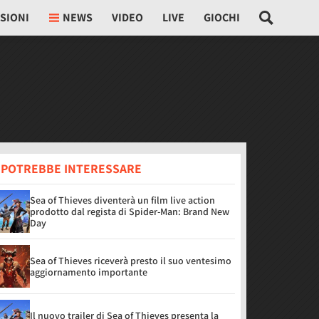
SIONI
NEWS
VIDEO
LIVE
GIOCHI
I POTREBBE INTERESSARE
Sea of Thieves diventerà un film live action
prodotto dal regista di Spider-Man: Brand New
Day
Sea of Thieves riceverà presto il suo ventesimo
aggiornamento importante
Il nuovo trailer di Sea of Thieves presenta la