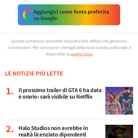
Aggiungici come fonte preferita
su Google
Questo contenuto potrebbe includere link affiliati che generano
commissioni.
Per conoscere i dettagli della nostra policy editoriale, è
disponibile la
pagina etica
.
LE NOTIZIE PIÙ LETTE
Il prossimo trailer di GTA 6 ha data
e orario: sarà visibile su Netflix
Halo Studios non avrebbe in
realtà licenziato dipendenti