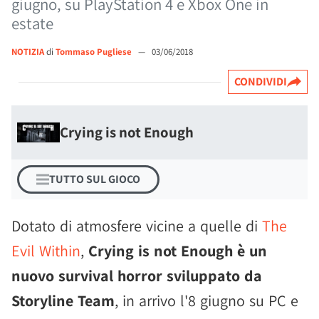
giugno, su PlayStation 4 e Xbox One in
estate
NOTIZIA
di
Tommaso Pugliese
—
03/06/2018
CONDIVIDI
Crying is not Enough
TUTTO SUL GIOCO
Dotato di atmosfere vicine a quelle di
The
Evil Within
,
Crying is not Enough è un
nuovo survival horror sviluppato da
Storyline Team
, in arrivo l'8 giugno su PC e