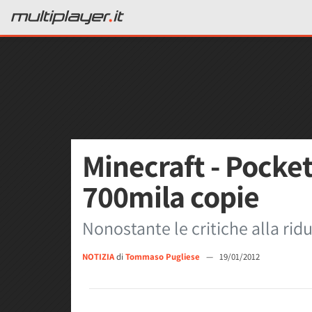
Minecraft - Pocket
700mila copie
Nonostante le critiche alla rid
NOTIZIA
di
Tommaso Pugliese
—
19/01/2012