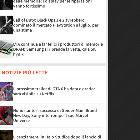
delle memorie: i display per le riparazioni
vanno fortissimo
Call of Duty: Black Ops 1 e 2 avrebbero
dominato il mercato PlayStation a luglio, per
una stima
L'IA continua a far felici i produttori di memorie
DRAM: Samsung si riprende la vetta, cala SK
hynix
 NOTIZIE PIÙ LETTE
Il prossimo trailer di GTA 6 ha data e orario:
sarà visibile su Netflix
Nonostante il successo di Spider-Man: Brand
New Day, Sony interrompe il suo Marvel
Universe
Licenziamenti in Halo Studios dopo il lancio di