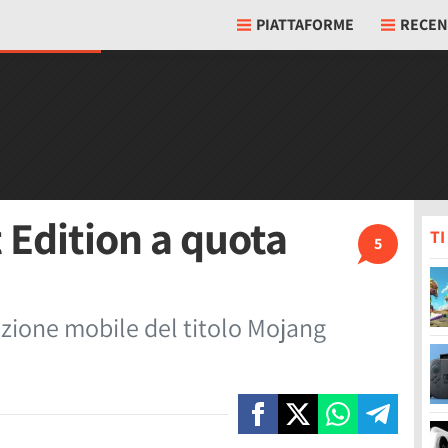
PIATTAFORME
RECEN
 Edition a quota
T
5
uzione mobile del titolo Mojang