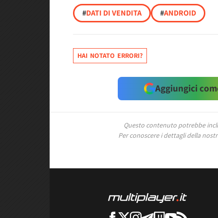
#
DATI DI VENDITA
#
ANDROID
HAI NOTATO ERRORI?
Aggiungici come
Questo contenuto potrebbe includ
Per conoscere i dettagli della nostra