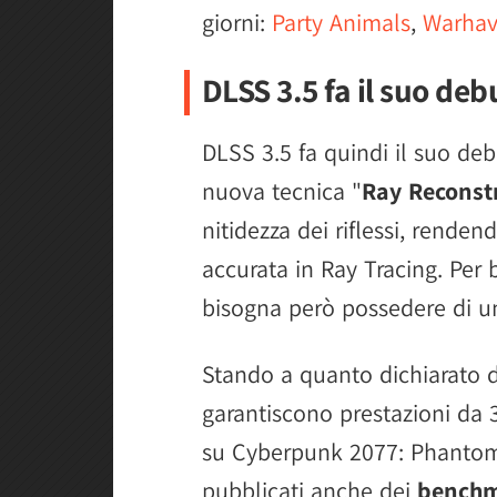
giorni:
Party Animals
,
Warha
DLSS 3.5 fa il suo deb
DLSS 3.5 fa quindi il suo de
nuova tecnica "
Ray Reconst
nitidezza dei riflessi, rende
accurata in Ray Tracing. Per b
bisogna però possedere di un
Stando a quanto dichiarato 
garantiscono prestazioni da 
su Cyberpunk 2077: Phantom L
pubblicati anche dei
bench