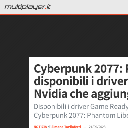
Cyberpunk 2077: 
disponibili i driv
Nvidia che aggiun
Disponibili i driver Game Read
Cyberpunk 2077: Phantom Libe
NOTIZIA
di
Simone Tagliaferri
—
21/09/2023