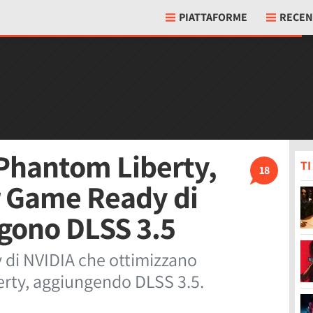
PIATTAFORME
RECEN
Phantom Liberty,
T
18
er Game Ready di
gono DLSS 3.5
y di NVIDIA che ottimizzano
rty, aggiungendo DLSS 3.5.