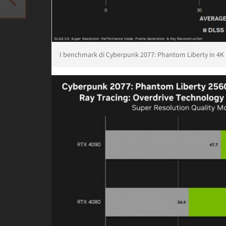
I benchmark di Cyberpunk 2077: Phantom Liberty in 4K