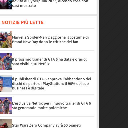
novità di Cyberpunk 2077, dicendo cosa non
sarà mostrato
 NOTIZIE PIÙ LETTE
Marvel's Spider-Man 2 aggiorna il costume di
Brand New Day dopo le critiche dei fan
Il prossimo trailer di GTA 6 ha data e orario:
sarà visibile su Netflix
Il publisher di GTA 6 approva l'abbandono dei
dischi da parte di PlayStation: il 90% del suo
business è digitale
L'esclusiva Netflix per il nuovo trailer di GTA 6
sta generando molte polemiche
Star Wars Zero Company avrà 50 pianeti