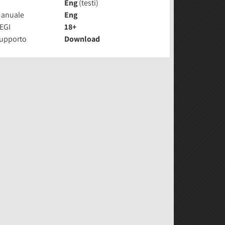
Eng
(testi)
anuale
Eng
EGI
18+
upporto
Download