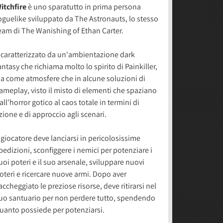
itchfire
è uno sparatutto in prima persona
oguelike sviluppato da The Astronauts, lo stesso
eam di The Wanishing of Ethan Carter.
 caratterizzato da un'ambientazione dark
antasy che richiama molto lo spirito di Painkiller,
ia come atmosfere che in alcune soluzioni di
ameplay, visto il misto di elementi che spaziano
all'horror gotico al caos totale in termini di
zione e di approccio agli scenari.
l giocatore deve lanciarsi in pericolosissime
pedizioni, sconfiggere i nemici per potenziare i
uoi poteri e il suo arsenale, sviluppare nuovi
oteri e ricercare nuove armi. Dopo aver
accheggiato le preziose risorse, deve ritirarsi nel
uo santuario per non perdere tutto, spendendo
uanto possiede per potenziarsi.