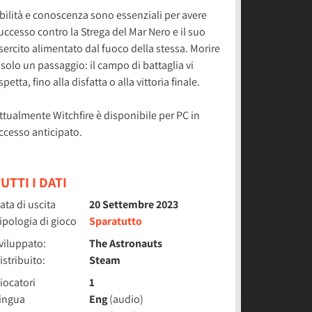
bilità e conoscenza sono essenziali per avere
uccesso contro la Strega del Mar Nero e il suo
sercito alimentato dal fuoco della stessa. Morire
 solo un passaggio: il campo di battaglia vi
spetta, fino alla disfatta o alla vittoria finale.
ttualmente Witchfire è disponibile per PC in
ccesso anticipato.
UTTI I DATI
ata di uscita
20 Settembre 2023
ipologia di gioco
Sparatutto
viluppato:
The Astronauts
istribuito:
Steam
iocatori
1
ingua
Eng
(audio)