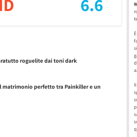
ND
6.6
W
r
t
È
f
s
g
ratutto roguelite dai toni dark
d
a
I
 matrimonio perfetto tra Painkiller e un
s
s
p
s
s
q