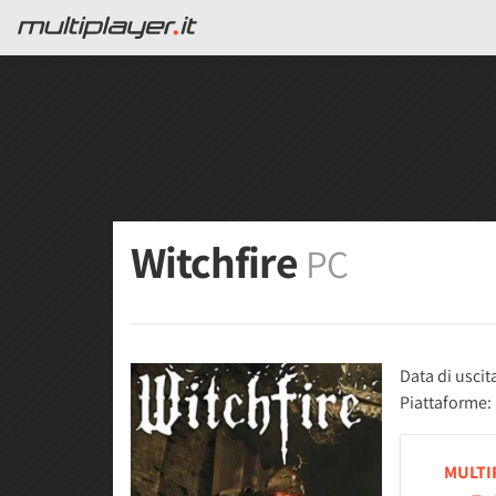
Witchfire
PC
Data di uscit
Piattaforme:
MULTI