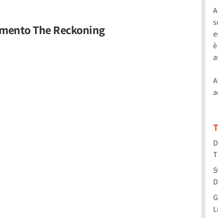
A
s
rnamento The Reckoning
e
è
a
A
a
T
D
T
S
D
G
L