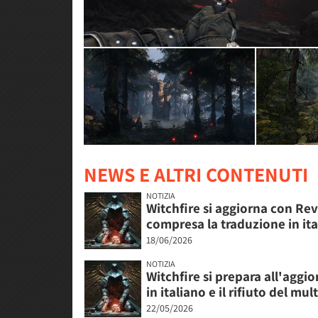
NEWS E ALTRI CONTENUTI
NOTIZIA
Witchfire si aggiorna con Reve
compresa la traduzione in it
18/06/2026
NOTIZIA
Witchfire si prepara all'aggi
in italiano e il rifiuto del mul
22/05/2026