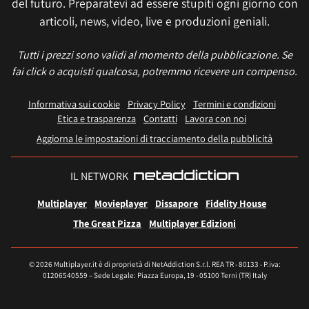
del futuro. Preparatevi ad essere stupiti ogni giorno con
articoli, news, video, live e produzioni geniali.
Tutti i prezzi sono validi al momento della pubblicazione. Se
fai click o acquisti qualcosa, potremmo ricevere un compenso.
Informativa sui cookie
Privacy Policy
Termini e condizioni
Etica e trasparenza
Contatti
Lavora con noi
Aggiorna le impostazioni di tracciamento della pubblicità
IL NETWORK
Multiplayer
Movieplayer
Dissapore
Fidelity House
The Great Pizza
Multiplayer Edizioni
© 2026 Multiplayer.it è di proprietà di NetAddiction S.r.l. REA TR - 80133 - P.iva:
01206540559 – Sede Legale: Piazza Europa, 19 - 05100 Terni (TR) Italy