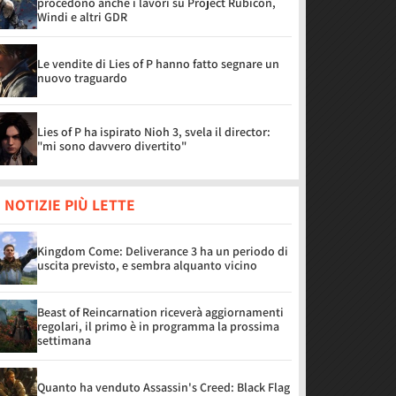
procedono anche i lavori su Project Rubicon,
Windi e altri GDR
Le vendite di Lies of P hanno fatto segnare un
nuovo traguardo
Lies of P ha ispirato Nioh 3, svela il director:
"mi sono davvero divertito"
 NOTIZIE PIÙ LETTE
Kingdom Come: Deliverance 3 ha un periodo di
uscita previsto, e sembra alquanto vicino
Beast of Reincarnation riceverà aggiornamenti
regolari, il primo è in programma la prossima
settimana
Quanto ha venduto Assassin's Creed: Black Flag