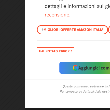
dettagli e informazioni sul g
recensione
.
#
MIGLIORI OFFERTE AMAZON ITALIA
HAI NOTATO ERRORI?
Aggiungici come
Questo contenuto potrebbe includ
Per conoscere i dettagli della nostra