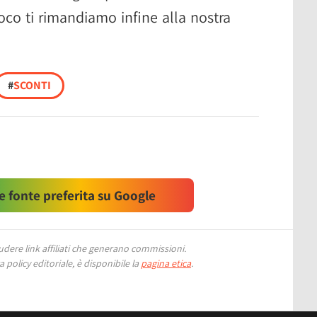
ioco ti rimandiamo infine alla nostra
#
SCONTI
 fonte preferita su Google
ere link affiliati che generano commissioni.
 policy editoriale, è disponibile la
pagina etica
.