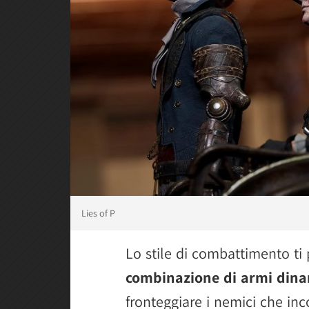
Lies of P
Lo stile di combattimento ti
combinazione di armi din
fronteggiare i nemici che inco