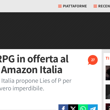
PIATTAFORME
RECEN
RPG in offerta al
T
27
 Amazon Italia
 Italia propone Lies of P per
vero imperdibile.